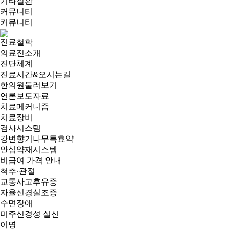
기타질환
커뮤니티
커뮤니티
진료철학
의료진소개
진단체계
진료시간&오시는길
한의원둘러보기
언론보도자료
치료메커니즘
치료장비
검사시스템
강변향기나무특효약
안심약재시스템
비급여 가격 안내
척추·관절
교통사고후유증
자율신경실조증
수면장애
미주신경성 실신
이명