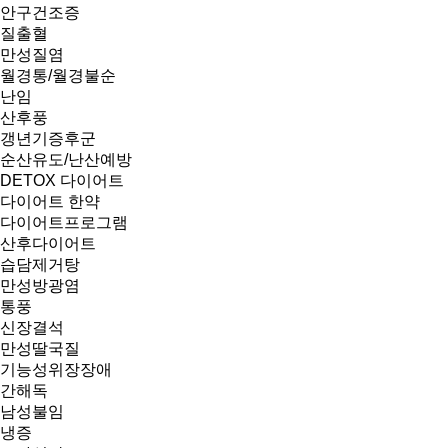
안구건조증
질출혈
만성질염
월경통/월경불순
난임
산후풍
갱년기증후군
순산유도/난산예방
DETOX 다이어트
다이어트 한약
다이어트프로그램
산후다이어트
습담제거탕
만성방광염
통풍
신장결석
만성딸국질
기능성위장장애
간해독
남성불임
냉증