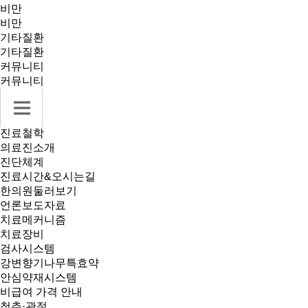
비만
비만
기타질환
기타질환
커뮤니티
커뮤니티
진료철학
의료진소개
진단체계
진료시간&오시는길
한의원둘러보기
언론보도자료
치료메커니즘
치료장비
검사시스템
강변향기나무특효약
안심약재시스템
비급여 가격 안내
척추·관절