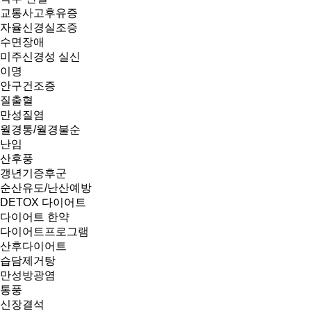
교통사고후유증
자율신경실조증
수면장애
미주신경성 실신
이명
안구건조증
질출혈
만성질염
월경통/월경불순
난임
산후풍
갱년기증후군
순산유도/난산예방
DETOX 다이어트
다이어트 한약
다이어트프로그램
산후다이어트
습담제거탕
만성방광염
통풍
신장결석